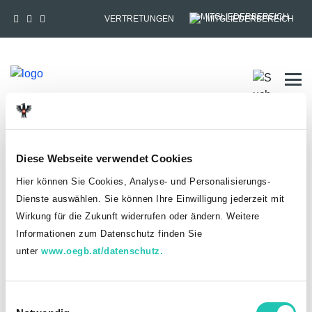
VERTRETUNGEN
MITGLIEDERBEREICH
Tog
HOME
MITGLIEDSCHAFT
Diese Webseite verwendet Cookies
Anmelden
Hier können Sie Cookies, Analyse- und Personalisierungs-
Dienste auswählen. Sie können Ihre Einwilligung jederzeit mit
Du hast bereits einen goed.at-Account?
Wirkung für die Zukunft widerrufen oder ändern. Weitere
Informationen zum Datenschutz finden Sie
ANMELDEN
unter
www.oegb.at/datenschutz.
Noch kein goed.at-Account? Jetzt registrieren!
E