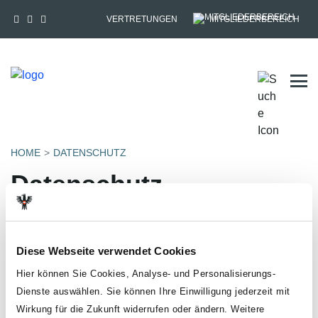
VERTRETUNGEN
MITGLIEDERBEREICH
Tog
HOME
DATENSCHUTZ
Datenschutz
Der Schutz deiner persönlichen Daten ist uns ein besonderes
Anliegen. In dieser Datenschutzinformation informieren wir dich
über die wichtigsten Aspekte der Datenverarbeitung und der
Diese Webseite verwendet Cookies
Aktualisierung der Mitgliederverwaltung. Eine umfassende
Information wie die GÖD/der ÖGB mit deinen
Hier können Sie Cookies, Analyse- und Personalisierungs-
personenbezogenen Daten umgeht, findest du unter
Dienste auswählen. Sie können Ihre Einwilligung jederzeit mit
https://www.oegb.at/datenschutz​​​​​​​
.
Wirkung für die Zukunft widerrufen oder ändern. Weitere