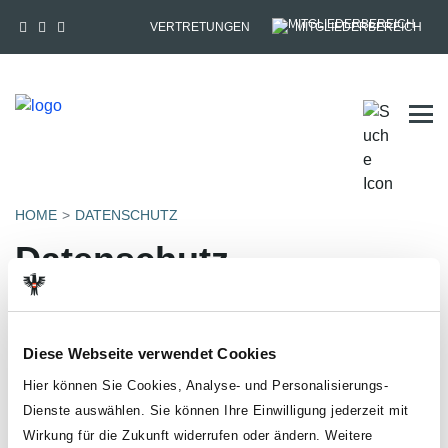
VERTRETUNGEN
MITGLIEDERBEREICH
Tog
HOME
DATENSCHUTZ
Datenschutz
Der Schutz deiner persönlichen Daten ist uns ein besonderes
Anliegen. In dieser Datenschutzinformation informieren wir dich
über die wichtigsten Aspekte der Datenverarbeitung und der
Diese Webseite verwendet Cookies
Aktualisierung der Mitgliederverwaltung. Eine umfassende
Information wie die GÖD/der ÖGB mit deinen
Hier können Sie Cookies, Analyse- und Personalisierungs-
personenbezogenen Daten umgeht, findest du unter
Dienste auswählen. Sie können Ihre Einwilligung jederzeit mit
https://www.oegb.at/datenschutz​​​​​​​
.
Wirkung für die Zukunft widerrufen oder ändern. Weitere