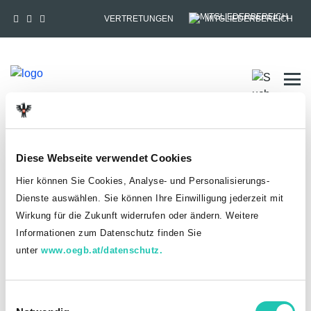
VERTRETUNGEN
MITGLIEDERBEREICH
Tog
HOME
MITGLIEDSCHAFT
Diese Webseite verwendet Cookies
Anmelden
Hier können Sie Cookies, Analyse- und Personalisierungs-
Dienste auswählen. Sie können Ihre Einwilligung jederzeit mit
Du hast bereits einen goed.at-Account?
Wirkung für die Zukunft widerrufen oder ändern. Weitere
Informationen zum Datenschutz finden Sie
ANMELDEN
unter
www.oegb.at/datenschutz.
Noch kein goed.at-Account? Jetzt registrieren!
E